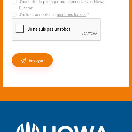
J’accepte de partager mes données avec Howa-
Europe*
J’ai lu et accepte les
mentions légales
*