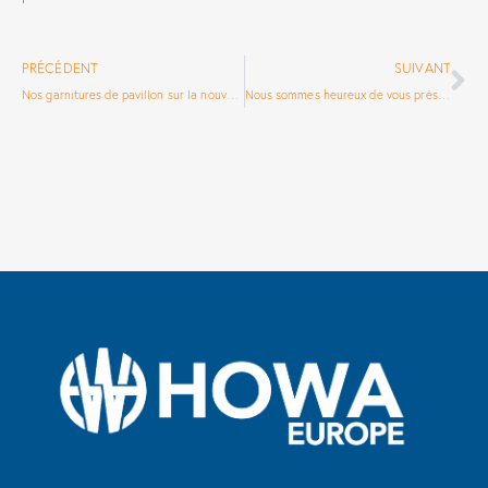
PRÉCÉDENT
SUIVANT
Nos garnitures de pavillon sur la nouvelle AYGO X
Nous sommes heureux de vous présenter notre ‘Calendrier de l’après’ regroupant nos Best-sellers : PSEAL Extra Sticky