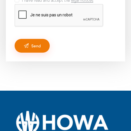
I have read and accept the
legal notices
*