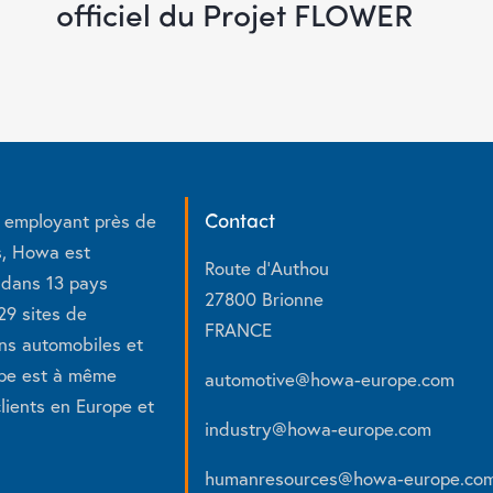
officiel du Projet FLOWER
Contact
l employant près de
s, Howa est
Route d’Authou
 dans 13 pays
27800 Brionne
29 sites de
FRANCE
ons automobiles et
oupe est à même
automotive
@
howa-europe.com
lients en Europe et
industry
@
howa-europe.com
humanresources
@
howa-europe.co