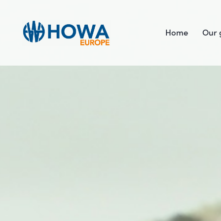
Home
Our 